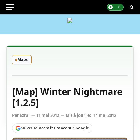
Maps
[Map] Winter Nightmare
[1.2.5]
Par
Ezral
11 mai 2012
Mis à jour le:
11 mai 2012
Suivre Minecraft-France sur Google