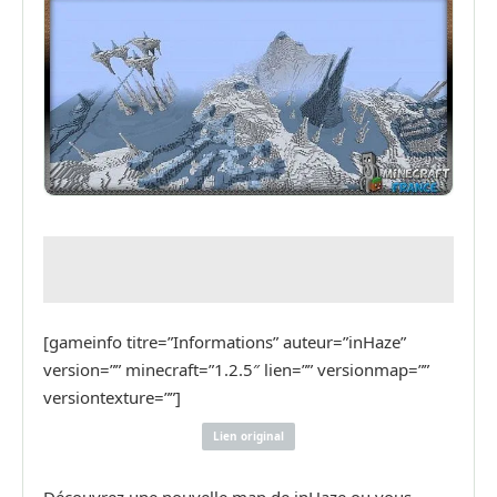
[gameinfo titre=”Informations” auteur=”inHaze”
version=”” minecraft=”1.2.5″ lien=”” versionmap=””
versiontexture=””]
Lien original