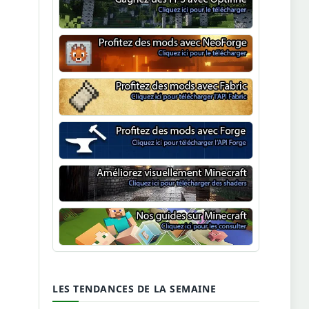
Optifine
NeoForge
Minecraft Fabric
Minecraft Forge
Shaders Minecraft
Guide Minecraft
LES TENDANCES DE LA SEMAINE