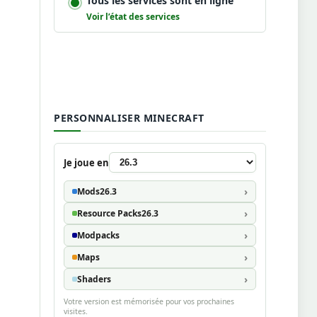
Tous les services sont en ligne
Voir l’état des services
PERSONNALISER MINECRAFT
Je joue en
Mods
26.3
Resource Packs
26.3
Modpacks
Maps
Shaders
Votre version est mémorisée pour vos prochaines
visites.