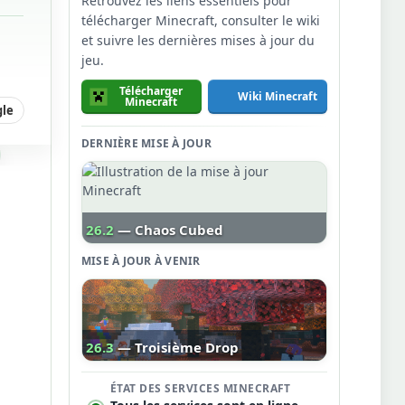
Retrouvez les liens essentiels pour
télécharger Minecraft, consulter le wiki
et suivre les dernières mises à jour du
jeu.
Télécharger
Wiki Minecraft
Minecraft
gle
DERNIÈRE MISE À JOUR
26.2
— Chaos Cubed
MISE À JOUR À VENIR
26.3
— Troisième Drop
ÉTAT DES SERVICES MINECRAFT