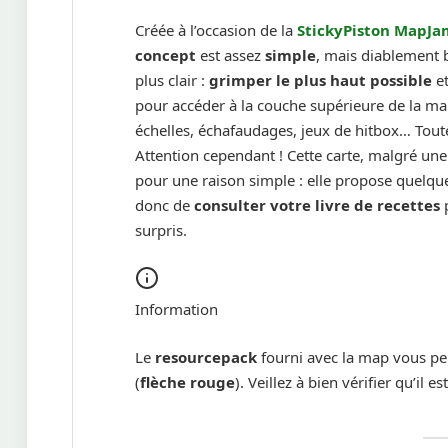
Créée à l’occasion de la
StickyPiston MapJa
concept
est assez
simple
, mais diablement b
plus clair :
grimper le plus haut possible
et
pour accéder à la couche supérieure de la ma
échelles, échafaudages, jeux de hitbox… Tout
Attention cependant ! Cette carte, malgré un
pour une raison simple : elle propose quelq
donc de
consulter votre livre de recettes
p
surpris.
Information
Le
resourcepack
fourni avec la map vous pe
(
flèche rouge
). Veillez à bien vérifier qu’il es