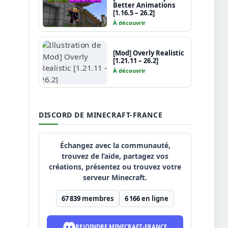
Better Animations
[1.16.5 – 26.2]
À découvrir
[Mod] Overly Realistic
[1.21.11 – 26.2]
À découvrir
DISCORD DE MINECRAFT-FRANCE
Échangez avec la communauté,
trouvez de l’aide, partagez vos
créations, présentez ou trouvez votre
serveur Minecraft.
67 839
membres
6 166
en ligne
REJOINDRE MINECRAFT-FRANCE