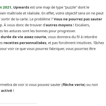
m 2021
,
Upwards
est une map de type “puzzle” dont le
ien maîtrisée et réalisée. En effet, votre objectif sera on ne peut
 sortir de la carte. Le problème ?
Vous ne
pourrez pas sauter
p. À vous donc de trouver d’
autres moyens
! Escaliers,
es les astuces sont les bonnes pour progresser.
e
durée de vie assez courte
, vous donnera du fil à retordre
ues
recettes personnalisées
, et pas forcément intuitives. Tâchez
our voir ce que vous pourrez fabriquer, vous pourriez être
rmettra de voir si vous pouvez sauter (
flèche verte
) ou non
t
activé
!