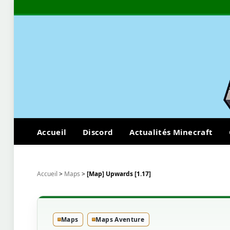
Accueil
Discord
Actualités Minecraft
Accueil
>
Maps
>
[Map] Upwards [1.17]
Maps
Maps Aventure