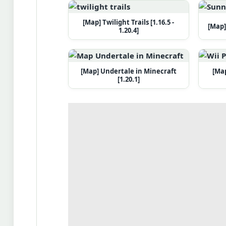
[Map] Twilight Trails [1.16.5 -
[Map]
1.20.4]
[Map] Undertale in Minecraft
[Map
[1.20.1]