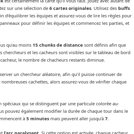
ek
est certainement la carte qu’il vous faut. Jouez avec autant de
tez sur une sélection de
6 cartes originales
. Utilisez des
buffs
n d’équilibrer les équipes et assurez-vous de lire les règles pour
es panneaux pour définir les équipes et commencez les parties, et
vous qu’au moins
15 chunks de distance
sont définis afin que
chercheurs et les cacheurs sont visibles sur le tableau de bord
n cacheur, le nombre de chacheurs restants diminue.
bserver un chercheur aléatoire, afin qu’il puisse continuer de
e nombreuses cachettes, alors assurez-vous de vérifier chaque
n spéciaux qui se distinguent par une particule colorée au-
Vous pouvez également modifier la durée de chaque tour dans le
 commencent à
5 minutes
mais peuvent aller jusqu’à
7
.
est
l’arc paralysant
. Si cette option est activée, chaque cacheur