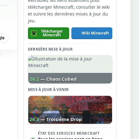
Retrouvez les liens essentiels pour
télécharger Minecraft, consulter le wiki
et suivre les dernières mises à jour du
jeu.
Télécharger
Wiki Minecraft
Minecraft
gle
DERNIÈRE MISE À JOUR
26.2
— Chaos Cubed
MISE À JOUR À VENIR
26.3
— Troisième Drop
ÉTAT DES SERVICES MINECRAFT