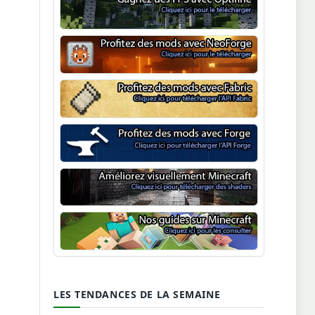
Optifine
NeoForge
Minecraft Fabric
Minecraft Forge
Shaders Minecraft
Guide Minecraft
LES TENDANCES DE LA SEMAINE