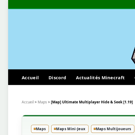
Accueil
Discord
Actualités Minecraft
Accueil
>
Maps
>
[Map] Ultimate Multiplayer Hide & Seek [1.19]
Maps
Maps Mini-Jeux
Maps Multijoueurs