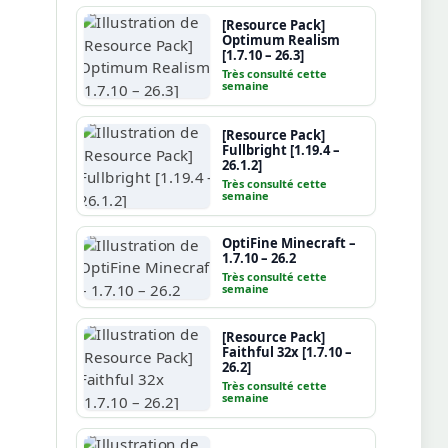
[Resource Pack]
Optimum Realism
[1.7.10 – 26.3]
Très consulté cette
semaine
[Resource Pack]
Fullbright [1.19.4 –
26.1.2]
Très consulté cette
semaine
OptiFine Minecraft –
1.7.10 – 26.2
Très consulté cette
semaine
[Resource Pack]
Faithful 32x [1.7.10 –
26.2]
Très consulté cette
semaine