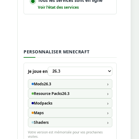
Tous les services sont en ligne
Voir l’état des services
PERSONNALISER MINECRAFT
Je joue en
Mods
26.3
Resource Packs
26.3
Modpacks
Maps
Shaders
Votre version est mémorisée pour vos prochaines
visites.