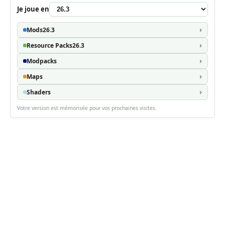
Je joue en
Mods
26.3
Resource Packs
26.3
Modpacks
Maps
Shaders
Votre version est mémorisée pour vos prochaines visites.