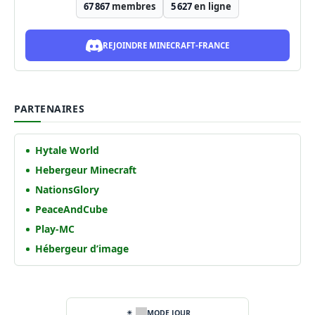
67 867
membres
5 627
en ligne
REJOINDRE MINECRAFT-FRANCE
PARTENAIRES
Hytale World
Hebergeur Minecraft
NationsGlory
PeaceAndCube
Play-MC
Hébergeur d’image
MODE JOUR