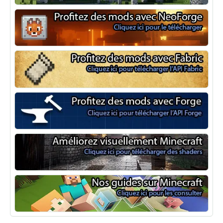
Optifine
NeoForge
Minecraft Fabric
Minecraft Forge
Shaders Minecraft
Guide Minecraft