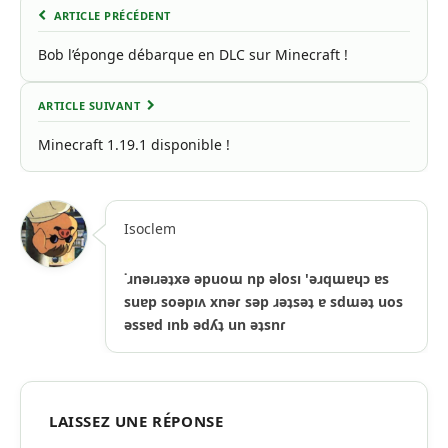
ARTICLE PRÉCÉDENT
Bob l’éponge débarque en DLC sur Minecraft !
ARTICLE SUIVANT
Minecraft 1.19.1 disponible !
Isoclem
˙ɹnǝıɹǝʇxǝ ǝpuoɯ np ǝlosı 'ǝɹqɯɐɥɔ ɐs
suɐp soǝpıʌ xnǝɾ sǝp ɹǝʇsǝʇ ɐ sdɯǝʇ uos
ǝssɐd ınb ǝdʎʇ un ǝʇsnɾ
LAISSEZ UNE RÉPONSE