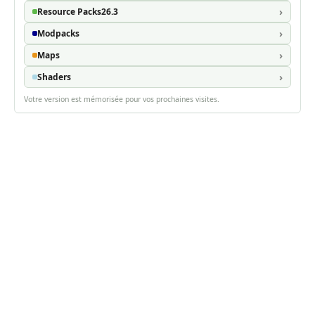
Resource Packs
26.3
Modpacks
Maps
Shaders
Votre version est mémorisée pour vos prochaines visites.