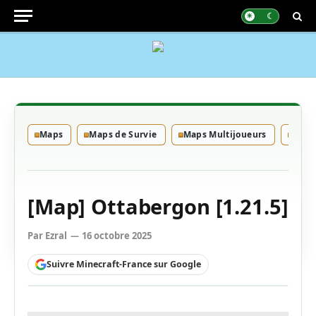
Maps
Maps de Survie
Maps Multijoueurs
Maps
[Map] Ottabergon [1.21.5]
Par
Ezral
16 octobre 2025
Suivre Minecraft-France sur Google