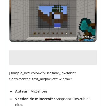
[symple_box color=”blue” fade_in=”false”
float=”center” text_align=”left” width=””]
Auteur
: MrZeffoes
Version de minecraft
: Snapshot 14w20b ou
plus.