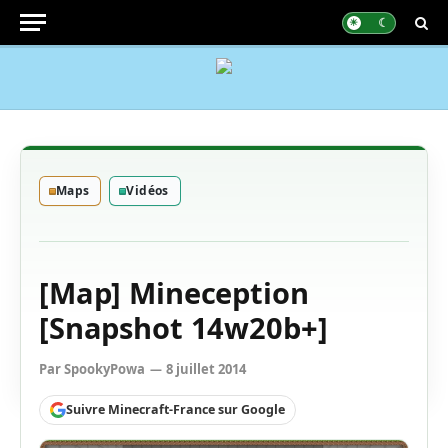
Maps
Vidéos
[Map] Mineception
[Snapshot 14w20b+]
Par
SpookyPowa
8 juillet 2014
Suivre Minecraft-France sur Google