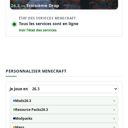
26.3
— Troisième Drop
ÉTAT DES SERVICES MINECRAFT
Tous les services sont en ligne
Voir l’état des services
PERSONNALISER MINECRAFT
Je joue en
Mods
26.3
Resource Packs
26.3
Modpacks
Maps