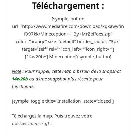
Téléchargement :
[symple_button
url=”http://www.mediafire.com/download/xgxawyfin
f997kk/Mineception+-+By+MrZeffoes.zip”
color=”orange” size=”default” border_radius=”3px”
target=”self” rel=”” icon_left=”” icon_right=””]
[14w20b+] Mineception[/symple_button]
Note
: Pour rappel, cette map a besoin de la snapshot
14w20b
ou d’une snapshot plus récente pour
fonctionner.
[symple_toggle title=”Installation” state=”closed”]
Téléchargez la map. Puis trouvez votre
dossier
.minecraft
: