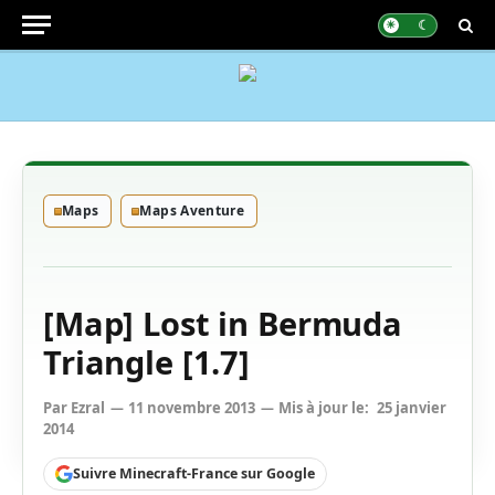
Maps
Maps Aventure
[Map] Lost in Bermuda
Triangle [1.7]
Par
Ezral
11 novembre 2013
Mis à jour le:
25 janvier
2014
Suivre Minecraft-France sur Google