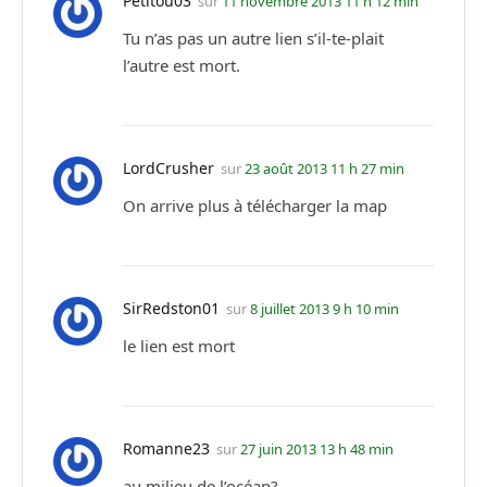
Petitou03
sur
11 novembre 2013 11 h 12 min
Tu n’as pas un autre lien s’il-te-plait
l’autre est mort.
LordCrusher
sur
23 août 2013 11 h 27 min
On arrive plus à télécharger la map
SirRedston01
sur
8 juillet 2013 9 h 10 min
le lien est mort
Romanne23
sur
27 juin 2013 13 h 48 min
au milieu de l’océan?