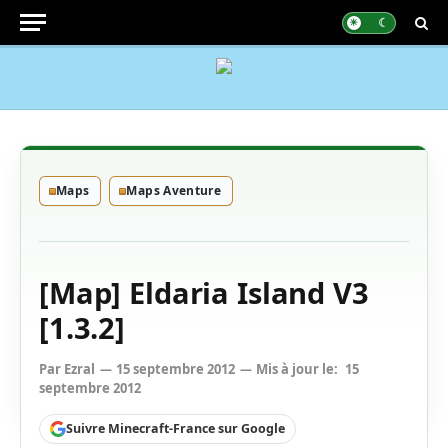
Maps
Maps Aventure
[Map] Eldaria Island V3
[1.3.2]
Par
Ezral
15 septembre 2012
Mis à jour le:
15
septembre 2012
Suivre Minecraft-France sur Google