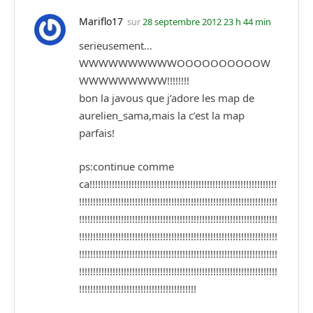
Mariflo17
sur
28 septembre 2012 23 h 44 min
serieusement…
WWWWWWWWWWOOOOOOOOOOW
WWWWWWWWW!!!!!!!!
bon la javous que j’adore les map de
aurelien_sama,mais la c’est la map
parfais!
ps:continue comme
ca!!!!!!!!!!!!!!!!!!!!!!!!!!!!!!!!!!!!!!!!!!!!!!!!!!!!!!!!!!!!!!!!!!!
!!!!!!!!!!!!!!!!!!!!!!!!!!!!!!!!!!!!!!!!!!!!!!!!!!!!!!!!!!!!!!!!!!!!!!!
!!!!!!!!!!!!!!!!!!!!!!!!!!!!!!!!!!!!!!!!!!!!!!!!!!!!!!!!!!!!!!!!!!!!!!!
!!!!!!!!!!!!!!!!!!!!!!!!!!!!!!!!!!!!!!!!!!!!!!!!!!!!!!!!!!!!!!!!!!!!!!!
!!!!!!!!!!!!!!!!!!!!!!!!!!!!!!!!!!!!!!!!!!!!!!!!!!!!!!!!!!!!!!!!!!!!!!!
!!!!!!!!!!!!!!!!!!!!!!!!!!!!!!!!!!!!!!!!!!!!!!!!!!!!!!!!!!!!!!!!!!!!!!!
!!!!!!!!!!!!!!!!!!!!!!!!!!!!!!!!!!!!!!!!!!