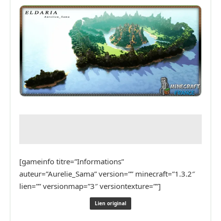
[gameinfo titre=”Informations”
auteur=”Aurelie_Sama” version=”” minecraft=”1.3.2″
lien=”” versionmap=”3″ versiontexture=””]
Lien original