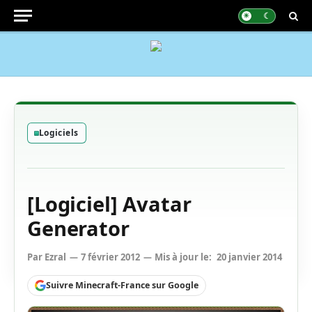
Logiciels
[Logiciel] Avatar
Generator
Par
Ezral
7 février 2012
Mis à jour le:
20 janvier 2014
Suivre Minecraft-France sur Google