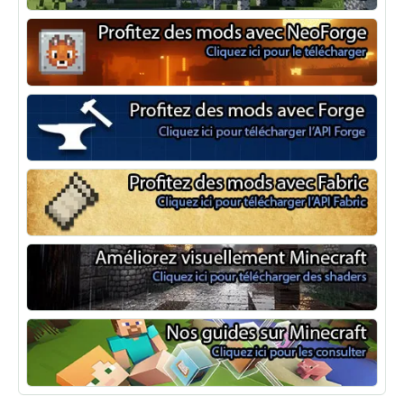
Optifine
NeoForge
Minecraft Forge
Fabric Minecraft
Shaders Minecraft
Guide Minecraft