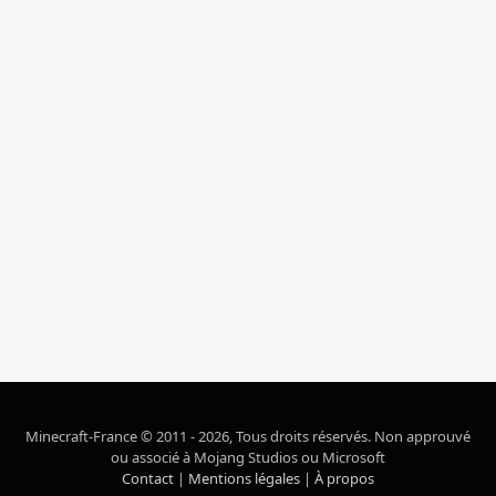
Minecraft-France © 2011 - 2026, Tous droits réservés. Non approuvé
ou associé à Mojang Studios ou Microsoft
Contact
|
Mentions légales
|
À propos