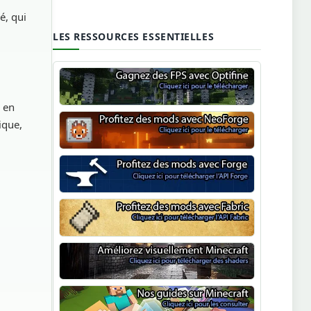
é, qui
LES RESSOURCES ESSENTIELLES
Optifine
s en
ique,
NeoForge
Minecraft Forge
Fabric Minecraft
Shaders Minecraft