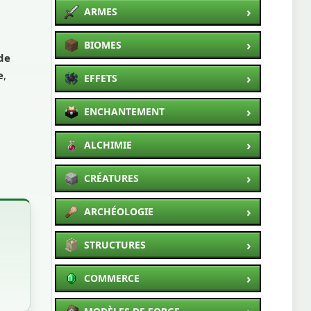
›
ARMES
›
BIOMES
de
e
,
›
EFFETS
›
ENCHANTEMENT
›
ALCHIMIE
›
CRÉATURES
›
ARCHÉOLOGIE
›
STRUCTURES
›
COMMERCE