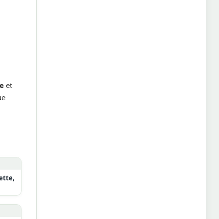
ve
et
ue
ette,