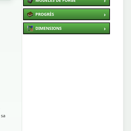
›
MODÈLES DE FORGE
›
PROGRÈS
›
DIMENSIONS
e
 sa