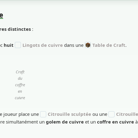
e
es distinctes
:
ec
huit
Lingots de cuivre
dans une
Table de Craft
.
Craft
du
coffre
en
cuivre
le joueur place une
Citrouille sculptée
ou une
Citrouill
nère simultanément un
golem de cuivre
et un
coffre en cuivre
à