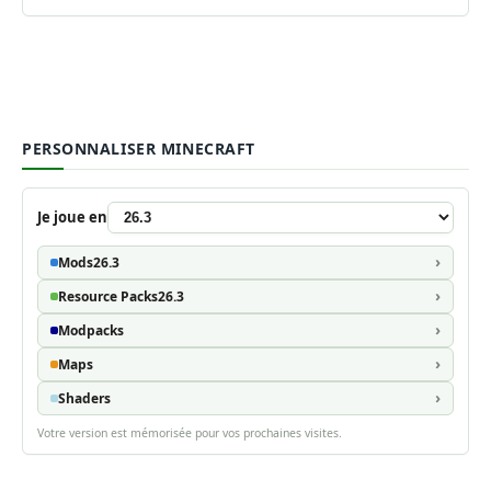
PERSONNALISER MINECRAFT
Je joue en
Mods
26.3
Resource Packs
26.3
Modpacks
Maps
Shaders
Votre version est mémorisée pour vos prochaines visites.