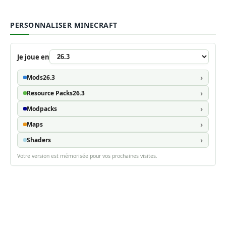
PERSONNALISER MINECRAFT
Je joue en
Mods
26.3
Resource Packs
26.3
Modpacks
Maps
Shaders
Votre version est mémorisée pour vos prochaines visites.