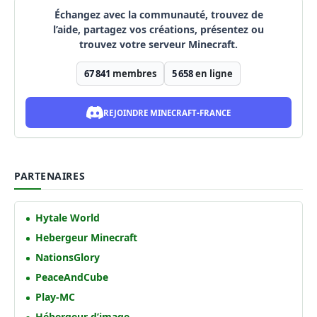
Échangez avec la communauté, trouvez de
l’aide, partagez vos créations, présentez ou
trouvez votre serveur Minecraft.
67 841
membres
5 658
en ligne
REJOINDRE MINECRAFT-FRANCE
PARTENAIRES
Hytale World
Hebergeur Minecraft
NationsGlory
PeaceAndCube
Play-MC
Hébergeur d’image