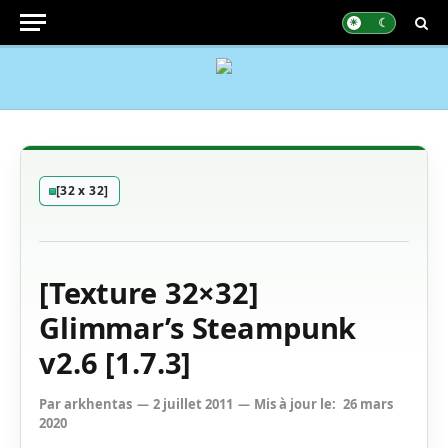
[32 x 32]
[Texture 32×32]
Glimmar’s Steampunk
v2.6 [1.7.3]
Par
arkhentas
2 juillet 2011
Mis à jour le:
26 mars
2020