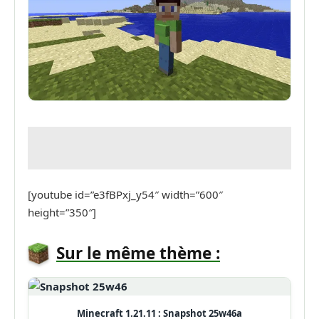
[youtube id=”e3fBPxj_y54″ width=”600″
height=”350″]
Sur le même thème :
Minecraft 1.21.11 : Snapshot 25w46a