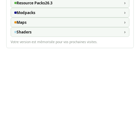
Resource Packs
26.3
Modpacks
Maps
Shaders
Votre version est mémorisée pour vos prochaines visites.