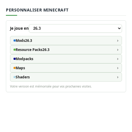
PERSONNALISER MINECRAFT
Je joue en
Mods
26.3
Resource Packs
26.3
Modpacks
Maps
Shaders
Votre version est mémorisée pour vos prochaines visites.