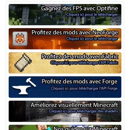
Optifine
NeoForge
Minecraft Fabric
Minecraft Forge
Shaders Minecraft