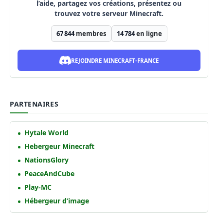
l’aide, partagez vos créations, présentez ou
trouvez votre serveur Minecraft.
67 844
membres
14 784
en ligne
REJOINDRE MINECRAFT-FRANCE
PARTENAIRES
Hytale World
Hebergeur Minecraft
NationsGlory
PeaceAndCube
Play-MC
Hébergeur d’image