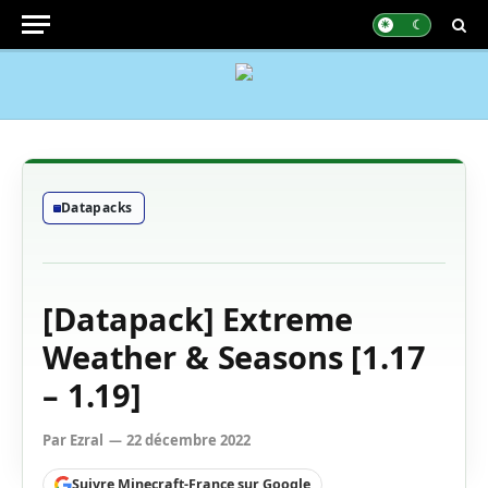
Datapacks
[Datapack] Extreme
Weather & Seasons [1.17
– 1.19]
Par
Ezral
22 décembre 2022
Suivre Minecraft-France sur Google