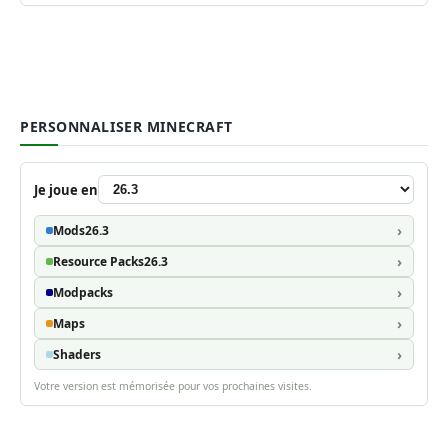
PERSONNALISER MINECRAFT
Je joue en
Mods
26.3
Resource Packs
26.3
Modpacks
Maps
Shaders
Votre version est mémorisée pour vos prochaines visites.