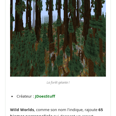
La forêt géante !
Créateur :
JDoesStuff
Wild Worlds
, comme son nom l’indique, rajoute
65
biomes personnalisés
qui donnent un aspect