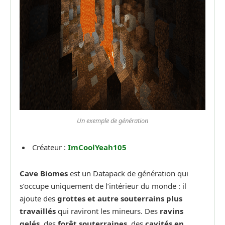
Un exemple de génération
Créateur :
ImCoolYeah105
Cave Biomes
est un Datapack de génération qui
s’occupe uniquement de l’intérieur du monde : il
ajoute des
grottes et autre souterrains plus
travaillés
qui raviront les mineurs. Des
ravins
gelés
, des
forêt souterraines
, des
cavités en