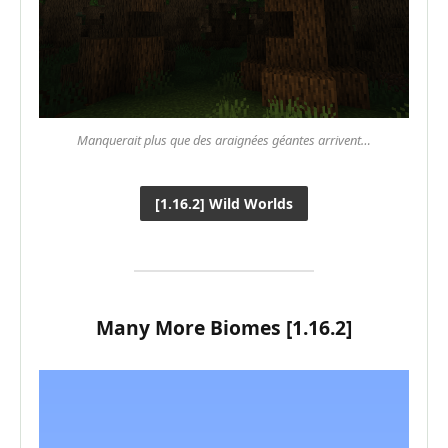
Manquerait plus que des araignées géantes arrivent…
[1.16.2] Wild Worlds
Many More Biomes [1.16.2]