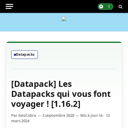
Datapacks
[Datapack] Les
Datapacks qui vous font
voyager ! [1.16.2]
Par
GeoCobra
3 septembre 2020
Mis à jour le:
13
mars 2024