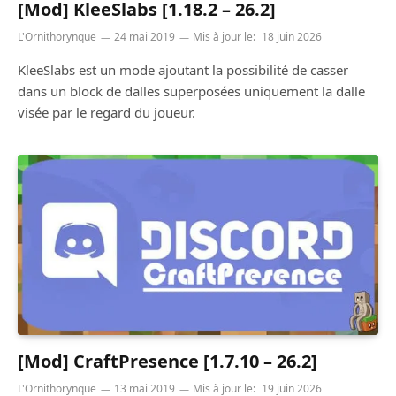
[Mod] KleeSlabs [1.18.2 – 26.2]
L'Ornithorynque
24 mai 2019
Mis à jour le:
18 juin 2026
KleeSlabs est un mode ajoutant la possibilité de casser
dans un block de dalles superposées uniquement la dalle
visée par le regard du joueur.
[Mod] CraftPresence [1.7.10 – 26.2]
L'Ornithorynque
13 mai 2019
Mis à jour le:
19 juin 2026