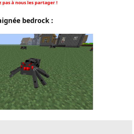
z pas à nous les partager !
aignée bedrock :