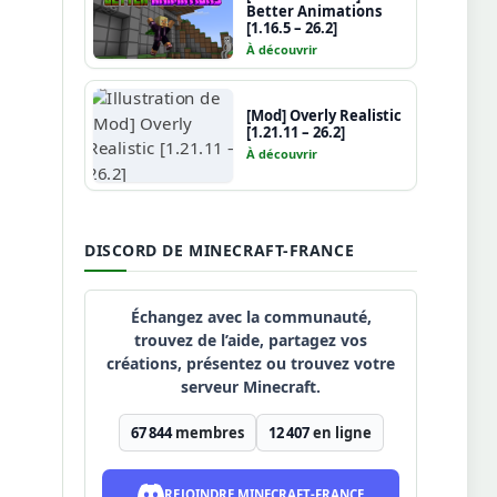
Better Animations
[1.16.5 – 26.2]
À découvrir
[Mod] Overly Realistic
[1.21.11 – 26.2]
À découvrir
DISCORD DE MINECRAFT-FRANCE
Échangez avec la communauté,
trouvez de l’aide, partagez vos
créations, présentez ou trouvez votre
serveur Minecraft.
67 844
membres
12 407
en ligne
REJOINDRE MINECRAFT-FRANCE