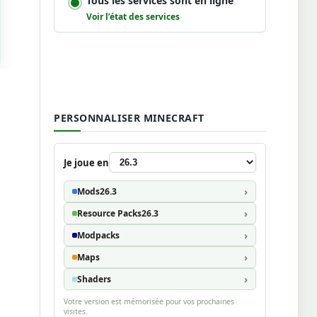
Tous les services sont en ligne
Voir l’état des services
PERSONNALISER MINECRAFT
Je joue en
Mods
26.3
Resource Packs
26.3
Modpacks
Maps
Shaders
Votre version est mémorisée pour vos prochaines
visites.