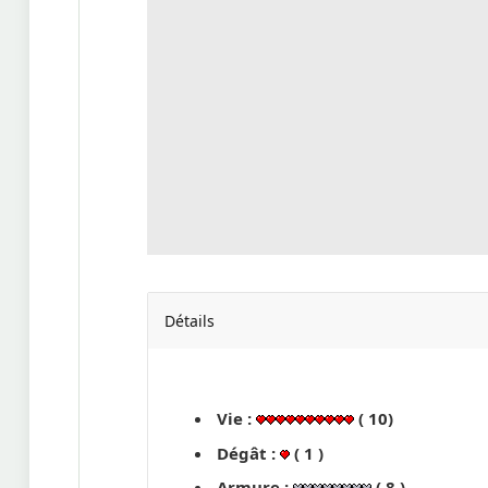
Détails
Vie :
( 10)
Dégât :
( 1 )
Armure :
( 8 )