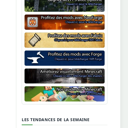
Optifine
NeoForge
Minecraft Fabric
Minecraft Forge
Shaders Minecraft
Guide Minecraft
LES TENDANCES DE LA SEMAINE