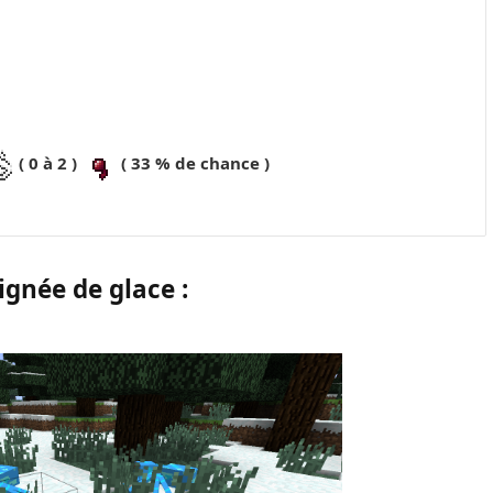
( 0 à 2 )
( 33 % de chance )
ignée de glace :