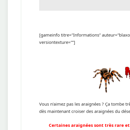
[gameinfo titre=”Informations” auteur=”blaxo
versiontexture=””]
Vous n’aimez pas les araignées ? Ça tombe trè
dès maintenant croiser des araignées du déser
Certaines araignées sont très rare et d