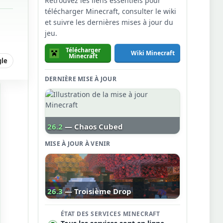
Retrouvez les liens essentiels pour
télécharger Minecraft, consulter le wiki
et suivre les dernières mises à jour du
jeu.
Télécharger
Wiki Minecraft
Minecraft
gle
DERNIÈRE MISE À JOUR
26.2
— Chaos Cubed
MISE À JOUR À VENIR
26.3
— Troisième Drop
ÉTAT DES SERVICES MINECRAFT