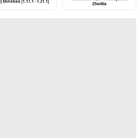
] Minekea [1.17.1 - 1.21.1]
25w46a