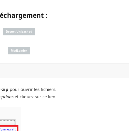
léchargement :
Desert Unleashed
ModLoader
7-zip
pour ouvrir les fichiers.
options
et cliquez sur ce lien :