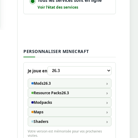
Tous les services sont en ligne
Voir l’état des services
PERSONNALISER MINECRAFT
Je joue en
Mods
26.3
Resource Packs
26.3
Modpacks
Maps
Shaders
Votre version est mémorisée pour vos prochaines
visites.