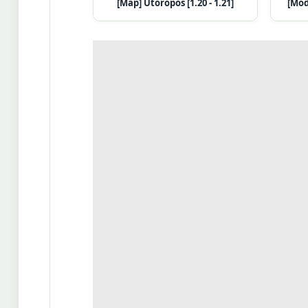
[Map] Utoropos [1.20 - 1.21]
[Mod