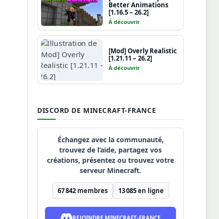
Better Animations
[1.16.5 – 26.2]
À découvrir
[Mod] Overly Realistic
[1.21.11 – 26.2]
À découvrir
DISCORD DE MINECRAFT-FRANCE
Échangez avec la communauté,
trouvez de l’aide, partagez vos
créations, présentez ou trouvez votre
serveur Minecraft.
67 842
membres
13 085
en ligne
REJOINDRE MINECRAFT-FRANCE