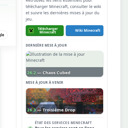
Retrouvez les liens essentiels pour
télécharger Minecraft, consulter le wiki
et suivre les dernières mises à jour du
jeu.
Télécharger
Wiki Minecraft
Minecraft
gle
DERNIÈRE MISE À JOUR
26.2
— Chaos Cubed
MISE À JOUR À VENIR
26.3
— Troisième Drop
ÉTAT DES SERVICES MINECRAFT