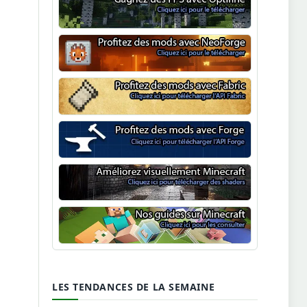
Optifine
NeoForge
Minecraft Fabric
Minecraft Forge
Shaders Minecraft
Guide Minecraft
LES TENDANCES DE LA SEMAINE