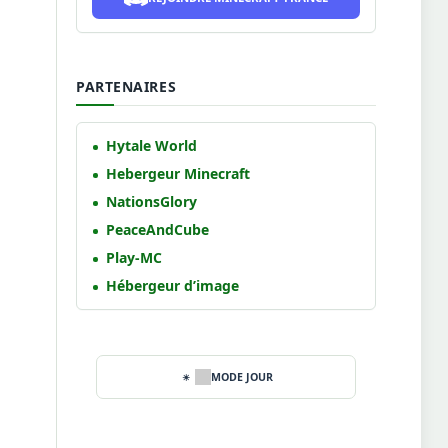
PARTENAIRES
Hytale World
Hebergeur Minecraft
NationsGlory
PeaceAndCube
Play-MC
Hébergeur d’image
MODE JOUR