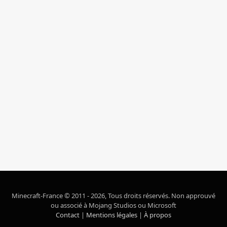
Minecraft-France © 2011 - 2026, Tous droits réservés. Non approuvé
ou associé à Mojang Studios ou Microsoft
Contact
|
Mentions légales
|
À propos