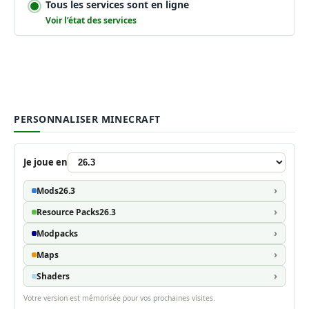
Tous les services sont en ligne
Voir l’état des services
PERSONNALISER MINECRAFT
Je joue en
Mods
26.3
Resource Packs
26.3
Modpacks
Maps
Shaders
Votre version est mémorisée pour vos prochaines visites.