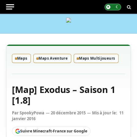
Maps
Maps Aventure
Maps Multijoueurs
[Map] Exodus – Saison 1
[1.8]
Par
SpookyPowa
20 décembre 2015
Mis à jour le:
11
janvier 2016
Suivre Minecraft-France sur Google