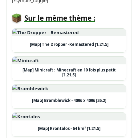
[/symple_toggle]
Sur le même thème :
[Map] The Dropper -Remastered [1.21.5]
[Map] Minicraft : Minecraft en 10 fois plus petit
[1.21.5]
[Map] Bramblewick - 4096 x 4096 [26.2]
[Map] Krontalos - 64 km² [1.21.5]