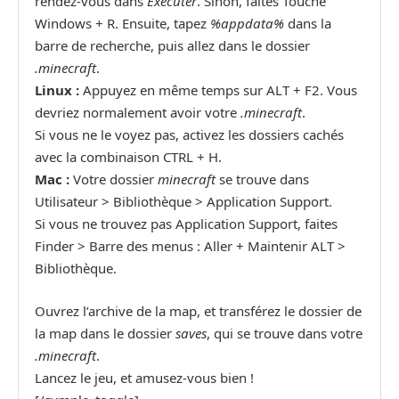
rendez-vous dans
Exécuter
. Sinon, faites Touche
Windows + R. Ensuite, tapez
%appdata%
dans la
barre de recherche, puis allez dans le dossier
.minecraft
.
Linux :
Appuyez en même temps sur ALT + F2. Vous
devriez normalement avoir votre
.minecraft
.
Si vous ne le voyez pas, activez les dossiers cachés
avec la combinaison CTRL + H.
Mac :
Votre dossier
minecraft
se trouve dans
Utilisateur > Bibliothèque > Application Support.
Si vous ne trouvez pas Application Support, faites
Finder > Barre des menus : Aller + Maintenir ALT >
Bibliothèque.
Ouvrez l’archive de la map, et transférez le dossier de
la map dans le dossier
saves
, qui se trouve dans votre
.minecraft
.
Lancez le jeu, et amusez-vous bien !