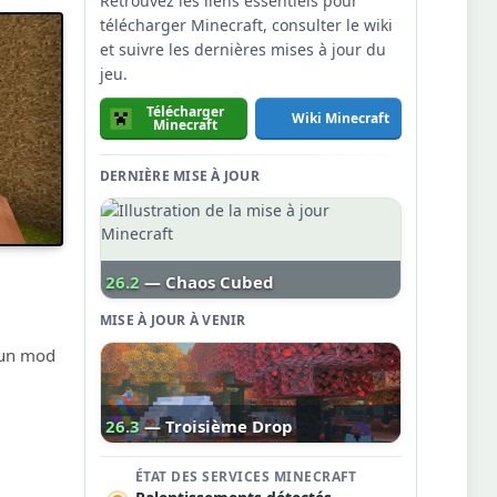
Retrouvez les liens essentiels pour
télécharger Minecraft, consulter le wiki
et suivre les dernières mises à jour du
jeu.
Télécharger
Wiki Minecraft
Minecraft
DERNIÈRE MISE À JOUR
26.2
— Chaos Cubed
MISE À JOUR À VENIR
d’un mod
26.3
— Troisième Drop
ÉTAT DES SERVICES MINECRAFT