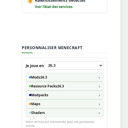
Ralentissements détectés
Voir l’état des services
PERSONNALISER MINECRAFT
Je joue en
Mods
26.3
Resource Packs
26.3
Modpacks
Maps
Shaders
Votre version est mémorisée pour vos prochaines
visites.