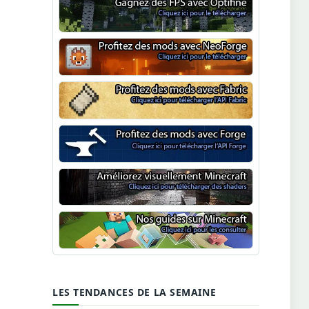
Optifine
NeoForge
Minecraft Fabric
Minecraft Forge
Shaders Minecraft
Guide Minecraft
LES TENDANCES DE LA SEMAINE