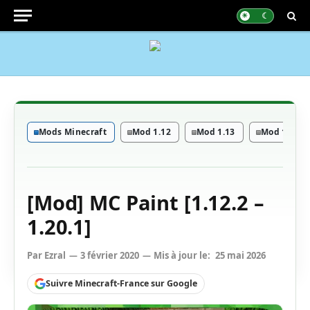
Mods Minecraft
Mod 1.12
Mod 1.13
Mod 1.14
[Mod] MC Paint [1.12.2 –
1.20.1]
Par
Ezral
3 février 2020
Mis à jour le:
25 mai 2026
Suivre Minecraft-France sur Google