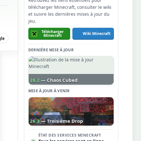
Retrouvez les liens essentiels pour
télécharger Minecraft, consulter le wiki
et suivre les dernières mises à jour du
jeu.
Télécharger
Wiki Minecraft
Minecraft
gle
DERNIÈRE MISE À JOUR
26.2
— Chaos Cubed
MISE À JOUR À VENIR
26.3
— Troisième Drop
ÉTAT DES SERVICES MINECRAFT