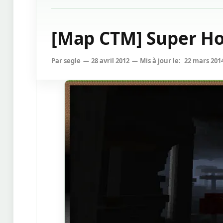
[Map CTM] Super Ho
Par
segle
28 avril 2012
Mis à jour le:
22 mars 201