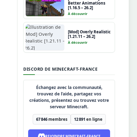
Better Animations
[1.16.5 – 26.2]
À découvrir
[Mod] Overly Realistic
[1.21.11 – 26.2]
À découvrir
DISCORD DE MINECRAFT-FRANCE
Échangez avec la communauté,
trouvez de l’aide, partagez vos
créations, présentez ou trouvez votre
serveur Minecraft.
67 846
membres
12 891
en ligne
REJOINDRE MINECRAFT-FRANCE