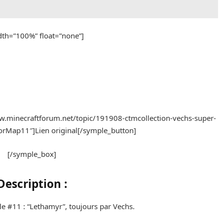
idth=”100%” float=”none”]
ww.minecraftforum.net/topic/191908-ctmcollection-vechs-super-
orMap11″]Lien original[/symple_button]
[/symple_box]
Description :
le #11 : “Lethamyr”, toujours par Vechs.