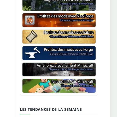
Optifine
NeoForge
Minecraft Fabric
Minecraft Forge
Shaders Minecraft
Guide Minecraft
LES TENDANCES DE LA SEMAINE