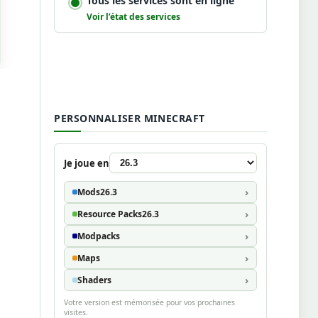
Tous les services sont en ligne
Voir l’état des services
PERSONNALISER MINECRAFT
Je joue en
Mods
26.3
Resource Packs
26.3
Modpacks
Maps
Shaders
Votre version est mémorisée pour vos prochaines
visites.