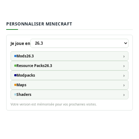
PERSONNALISER MINECRAFT
Je joue en
Mods
26.3
Resource Packs
26.3
Modpacks
Maps
Shaders
Votre version est mémorisée pour vos prochaines visites.